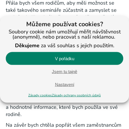
Přála bych všem rodičům, aby měli možnost se
také takového semináře zúčastnit a zamyslet se
nad tím, kolik volného času svým dětem věnují.
Můžeme používat cookies?
Kdo jiný, než máma s tátou by jim měli stát na
Soubory cookie nám umožňují měřit návštěvnost
blízku, když potřebují jejich radu nebo pomoc. Je
(anonymně), nebo pracovat s naší reklamou.
třeba zajímat se více o jejich prospěch, co dělají ve
Děkujeme
za váš souhlas s jejich použitím.
volném čase, jaké mají tužby, přání, trápení, víc si
povídat a dát jim prostor i na jejich názor. Děti jsou
V pořádku
totiž naší věrnou kopií. Co do nich dáme, to také
sklidíme.
Jsem tu tajně
Sama mám dvě již dospělé děti. V životě jsem
Nastavení
udělala spoustu chyb, kterých dodnes lituji.
Škoda, že už dříve nebyl „BASIC“, či jiná
Zásady cookies
Zásady ochrany osobních údajů
vzdělávací zařízení, kde bych mohla čerpat cenné
a hodnotné informace, které bych použila ve své
rodině.
Na závěr bych chtěla popřát všem zaměstnancům