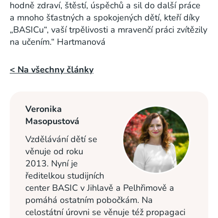
hodně zdraví, štěstí, úspěchů a sil do další práce
a mnoho šťastných a spokojených dětí, kteří díky
„BASICu“, vaší trpělivosti a mravenčí práci zvítězily
na učením.“
Hartmanová
< Na všechny články
Veronika
Masopustová
Vzdělávání dětí se
věnuje od roku
2013. Nyní je
ředitelkou studijních
center BASIC v Jihlavě a Pelhřimově a
pomáhá ostatním pobočkám. Na
celostátní úrovni se věnuje též propagaci