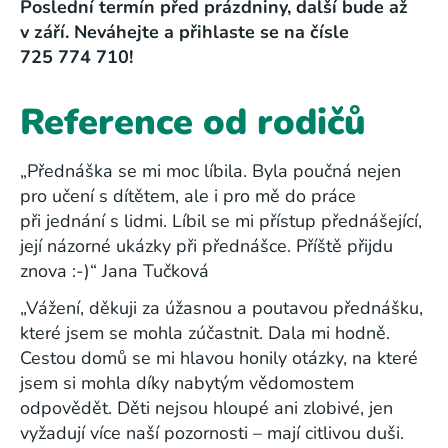
Poslední termín před prázdniny, další bude až
v září. Neváhejte a přihlaste se na čísle
725 774 710!
Reference od rodičů
„Přednáška se mi moc líbila. Byla poučná nejen
pro učení s dítětem, ale i pro mě do práce
při jednání s lidmi. Líbil se mi přístup přednášející,
její názorné ukázky při přednášce. Příště přijdu
znova :-)“
Jana Tučková
„Vážení, děkuji za úžasnou a poutavou přednášku,
které jsem se mohla zúčastnit. Dala mi hodně.
Cestou domů se mi hlavou honily otázky, na které
jsem si mohla díky nabytým vědomostem
odpovědět. Děti nejsou hloupé ani zlobivé, jen
vyžadují více naší pozornosti – mají citlivou duši.