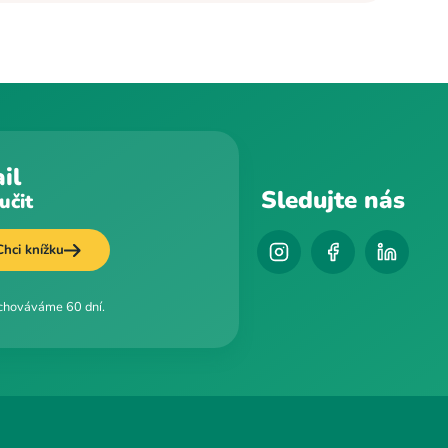
il
Sledujte nás
učit
Chci knížku
uchováváme 60 dní.