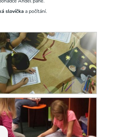
i pohádce Anděl páně.
ká slovíčka
a počítání.