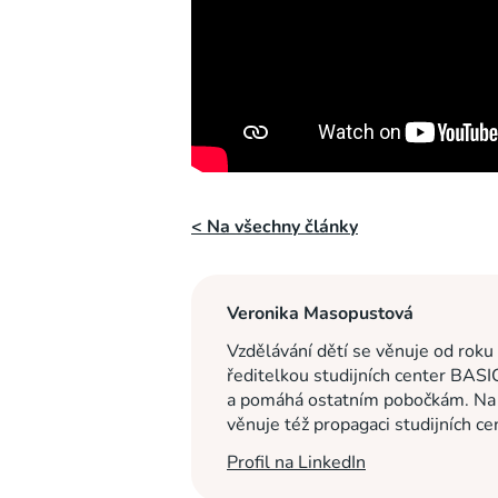
< Na všechny články
Veronika Masopustová
Vzdělávání dětí se věnuje od roku
ředitelkou studijních center BASI
a pomáhá ostatním pobočkám. Na c
věnuje též propagaci studijních c
Profil na LinkedIn