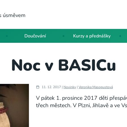
a s úsměvem
Doučování
Kurzy a přednášky
Noc v BASICu
11. 12. 2017 |
Novinky
|
Veronika Masopustová
V pátek 1. prosince 2017 děti přespá
třech městech. V Plzni, Jihlavě a ve Vs