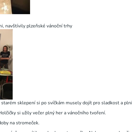
mi, navštívily plzeňské vánoční trhy
e starém sklepení si po svíčkám musely dojít pro sladkost a pln
olčičky si užily večer plný her a vánočního tvoření.
doby na stromeček.