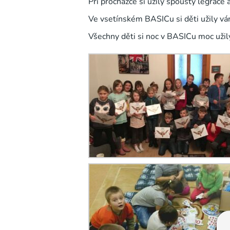
Při procházce si užily spousty legrace
Ve vsetínském BASICu si děti užily vá
Všechny děti si noc v BASICu moc užily