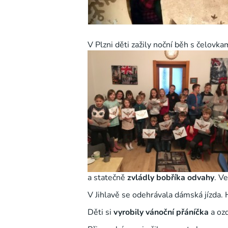
V Plzni děti zažily noční běh s čelovka
a statečně
zvládly bobříka odvahy
. V
V Jihlavě se odehrávala dámská jízda. H
Děti si
vyrobily vánoční přáníčka
a oz