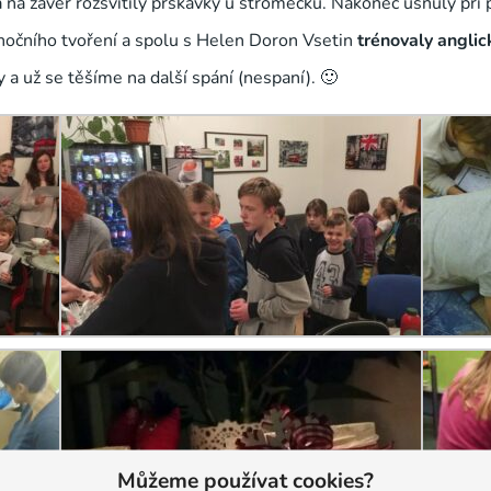
 a na závěr rozsvítily prskavky u stromečku. Nakonec usnuly př
nočního tvoření a spolu s Helen Doron Vsetin
trénovaly anglic
 a už se těšíme na další spání (nespaní). 🙂
Můžeme používat cookies?