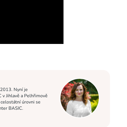
 2013. Nyní je
C v Jihlavě a Pelhřimově
elostátní úrovni se
enter BASIC.