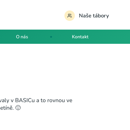
Naše tábory
O nás
Kontakt
valy v BASICu a to rovnou ve
etíně. 🙂