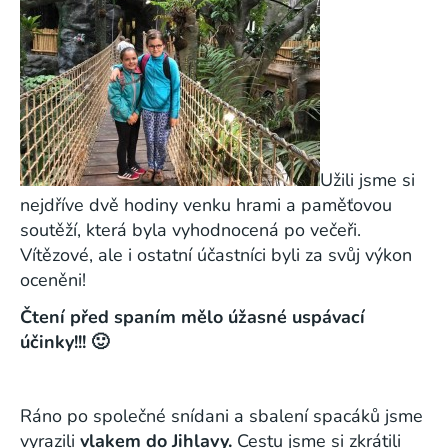
Užili jsme si
nejdříve dvě hodiny venku hrami a paměťovou
soutěží, která byla vyhodnocená po večeři.
Vítězové, ale i ostatní účastníci byli za svůj výkon
oceněni!
Čtení před spaním mělo úžasné uspávací
účinky!!! 🙂
Ráno po společné snídani a sbalení spacáků jsme
vyrazili
vlakem do Jihlavy.
Cestu jsme si zkrátili