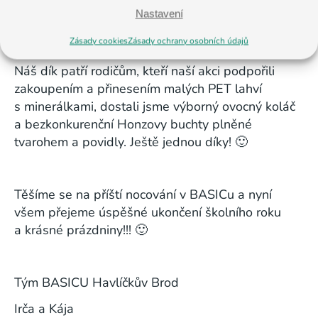
Cestu zpátky
Nastavení
jsme si zpestřili konverzací v angličtině!!!
Zásady cookies
Zásady ochrany osobních údajů
Náš dík patří rodičům, kteří naší akci podpořili
zakoupením a přinesením malých PET lahví
s minerálkami, dostali jsme výborný ovocný koláč
a bezkonkurenční Honzovy buchty plněné
tvarohem a povidly. Ještě jednou díky! 🙂
Těšíme se na příští nocování v BASICu a nyní
všem přejeme úspěšné ukončení školního roku
a krásné prázdniny!!! 🙂
Tým BASICU Havlíčkův Brod
Irča a Kája