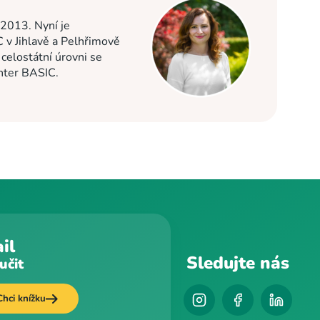
 2013. Nyní je
C v Jihlavě a Pelhřimově
elostátní úrovni se
enter BASIC.
il
Sledujte nás
učit
Chci knížku