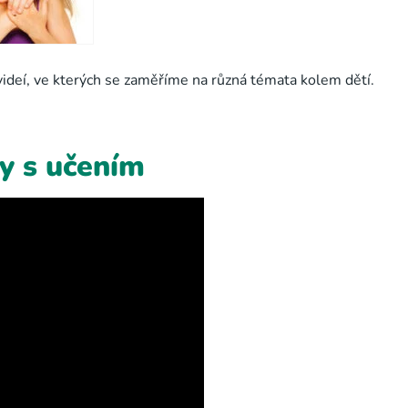
 videí, ve kterých se zaměříme na různá témata kolem dětí.
y s učením