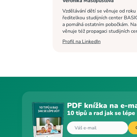
Veronika Masopustová
Vzdělávání dětí se věnuje od roku
ředitelkou studijních center BASI
a pomáhá ostatním pobočkám. Na c
věnuje též propagaci studijních c
Profil na LinkedIn
PDF knížka na e-ma
10 tipů a rad jak se lépe 