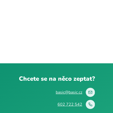
Chcete se na něco zeptat?
basic@basic.cz
602 722 542