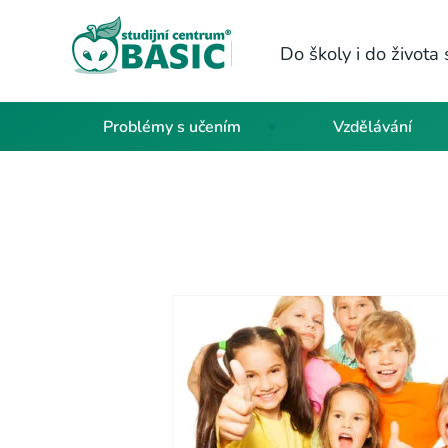
Do školy i do život
Problémy s učením
Vzdělávání