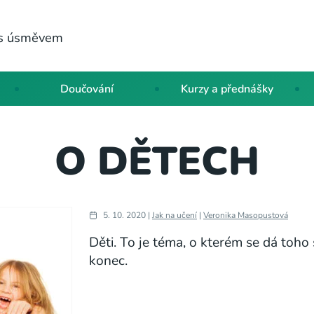
a s úsměvem
Doučování
Kurzy a přednášky
O DĚTECH
5. 10. 2020 |
Jak na učení
|
Veronika Masopustová
Děti. To je téma, o kterém se dá toho 
konec.