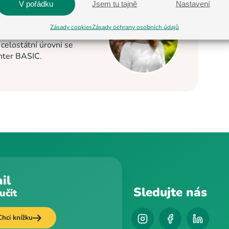
V pořádku
Jsem tu tajně
Nastavení
 2013. Nyní je
Zásady cookies
Zásady ochrany osobních údajů
C v Jihlavě a Pelhřimově
elostátní úrovni se
enter BASIC.
il
Sledujte nás
učit
Chci knížku