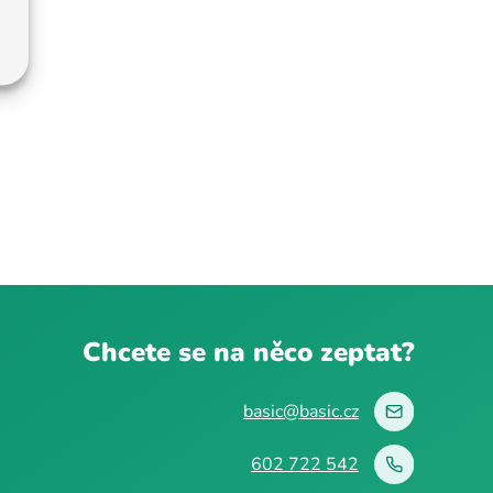
Chcete se na něco zeptat?
basic@basic.cz
602 722 542