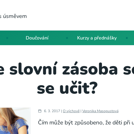
a s úsměvem
Doučování
Kurzy a přednášky
e slovní zásoba 
se učit?
6. 3. 2017 |
O výchově
|
Veronika Masopustová
Čím může být způsobeno, že děti při