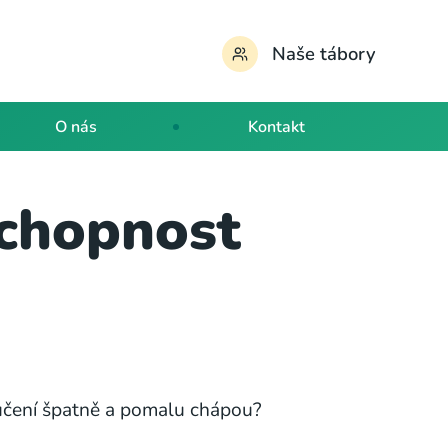
Naše tábory
O nás
Kontakt
schopnost
 učení špatně a pomalu chápou?