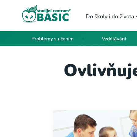
Do školy i do život
Problémy s učením
Vzdělávání
Ovlivňuj