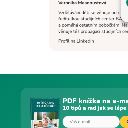
Veronika Masopustová
Vzdělávání dětí se věnuje od roku
ředitelkou studijních center BASI
a pomáhá ostatním pobočkám. Na c
věnuje též propagaci studijních c
Profil na LinkedIn
PDF knížka na e-ma
10 tipů a rad jak se lépe 