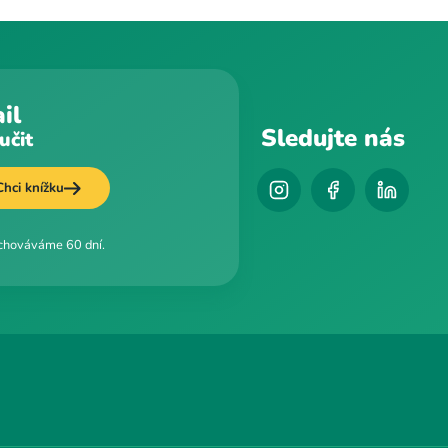
il
Sledujte nás
učit
Chci knížku
uchováváme 60 dní.