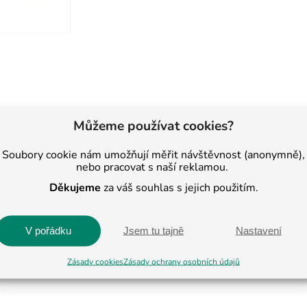
Můžeme používat cookies?
Soubory cookie nám umožňují měřit návštěvnost (anonymně),
nebo pracovat s naší reklamou.
 2013. Nyní je
Děkujeme
za váš souhlas s jejich použitím.
C v Jihlavě a Pelhřimově
elostátní úrovni se
enter BASIC.
V pořádku
Jsem tu tajně
Nastavení
Zásady cookies
Zásady ochrany osobních údajů