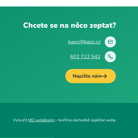
Chcete se na něco zeptat?
basic@basic.cz
602 722 542
Napište nám
Vytvořil
MD webdesign
- tvoříme obchodně úspěšné weby