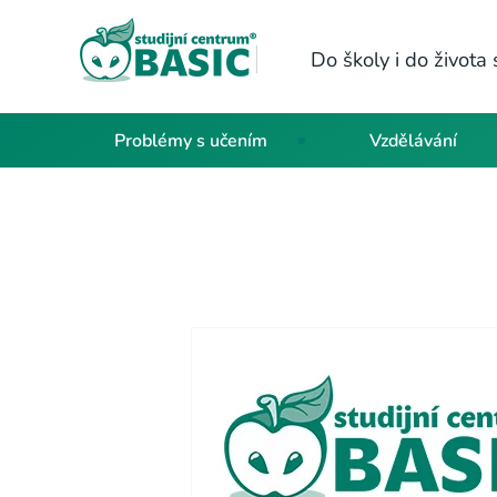
Do školy i do život
Problémy s učením
Vzdělávání