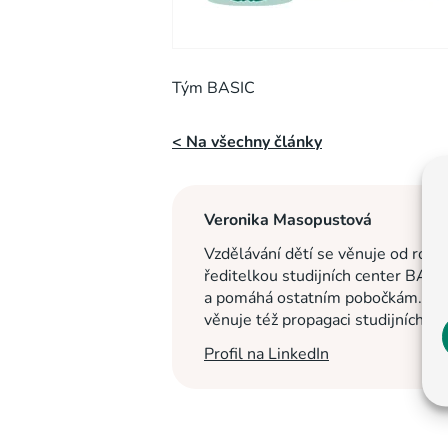
Tým BASIC
< Na všechny články
Veronika Masopustová
Vzdělávání dětí se věnuje od roku
ředitelkou studijních center BASI
a pomáhá ostatním pobočkám. Na c
věnuje též propagaci studijních c
Profil na LinkedIn