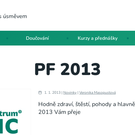
a s úsměvem
Doučování
Kurzy a přednášky
PF 2013
1. 1. 2013 |
Novinky
|
Veronika Masopustová
Hodně zdraví, štěstí, pohody a hlavn
2013 Vám přeje