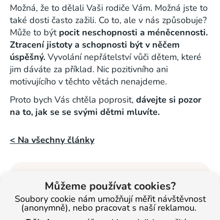
Možná, že to dělali Vaši rodiče Vám. Možná jste to
také dosti často zažili. Co to, ale v nás způsobuje?
Může to být
pocit neschopnosti a méněcennosti.
Ztracení jistoty a schopnosti být v něčem
úspěšný.
Vyvolání nepřátelství vůči dětem, které
jim dáváte za příklad. Nic pozitivního ani
motivujícího v těchto větách nenajdeme.
Proto bych Vás chtěla poprosit,
dávejte si pozor
na to, jak se se svými dětmi mluvíte.
< Na všechny články
Veronika
Můžeme používat cookies?
Masopustová
Soubory cookie nám umožňují měřit návštěvnost
(anonymně), nebo pracovat s naší reklamou.
Vzdělávání dětí se