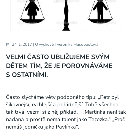
24. 1. 2017 |
O výchově
|
Veronika Masopustová
VELMI ČASTO UBLIŽUJEME SVÝM
DĚTEM TÍM, ŽE JE POROVNÁVÁME
S OSTATNÍMI.
Často slýcháme věty podobného tipu:
„Petr byl
šikovnější, rychlejší a pořádnější. Tobě všechno
tak trvá, vezmi si z něj příklad.“ „Martinka není tak
nadaná a prostě nemá talent jako Tezezka.“ „Proč
nemáš jedničku jako Pavlínka“.