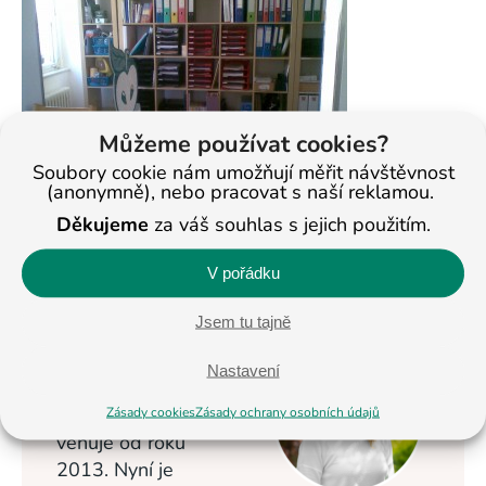
Můžeme používat cookies?
Soubory cookie nám umožňují měřit návštěvnost
(anonymně), nebo pracovat s naší reklamou.
Děkujeme
za váš souhlas s jejich použitím.
< Na všechny články
V pořádku
Jsem tu tajně
Veronika
Nastavení
Masopustová
Vzdělávání dětí se
Zásady cookies
Zásady ochrany osobních údajů
věnuje od roku
2013. Nyní je