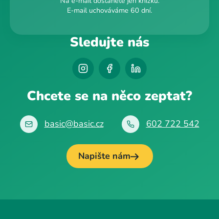
Na e-mail dostanete jen knížku.
E-mail uchováváme 60 dní.
Sledujte nás
Chcete se na něco zeptat?
basic@basic.cz
602 722 542
Napište nám