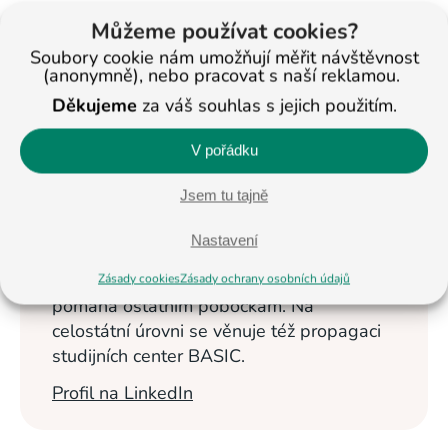
Můžeme používat cookies?
< Na všechny články
Soubory cookie nám umožňují měřit návštěvnost
(anonymně), nebo pracovat s naší reklamou.
Děkujeme
za váš souhlas s jejich použitím.
Veronika
Masopustová
V pořádku
Vzdělávání dětí se
Jsem tu tajně
věnuje od roku
2013. Nyní je
Nastavení
ředitelkou studijních
center BASIC v Jihlavě a Pelhřimově a
Zásady cookies
Zásady ochrany osobních údajů
pomáhá ostatním pobočkám. Na
celostátní úrovni se věnuje též propagaci
studijních center BASIC.
Profil na LinkedIn