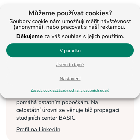
Můžeme používat cookies?
< Na všechny články
Soubory cookie nám umožňují měřit návštěvnost
(anonymně), nebo pracovat s naší reklamou.
Děkujeme
za váš souhlas s jejich použitím.
Veronika
V pořádku
Masopustová
Vzdělávání dětí se
Jsem tu tajně
věnuje od roku
2013. Nyní je
Nastavení
ředitelkou studijních
Zásady cookies
Zásady ochrany osobních údajů
center BASIC v Jihlavě a Pelhřimově a
pomáhá ostatním pobočkám. Na
celostátní úrovni se věnuje též propagaci
studijních center BASIC.
Profil na LinkedIn