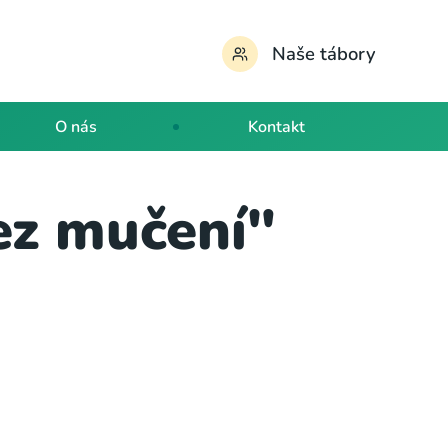
Naše tábory
O nás
Kontakt
ez mučení"