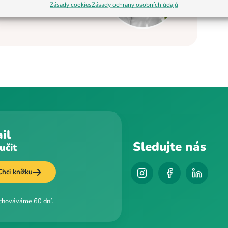
elostátní úrovni se
Zásady cookies
Zásady ochrany osobních údajů
enter BASIC.
il
Sledujte nás
učit
Chci knížku
uchováváme 60 dní.