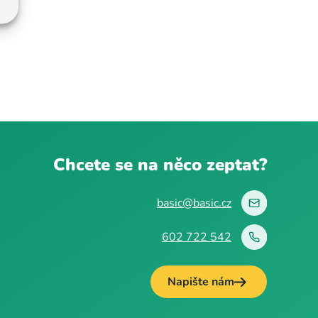
Chcete se na něco zeptat?
basic@basic.cz
602 722 542
Napište nám