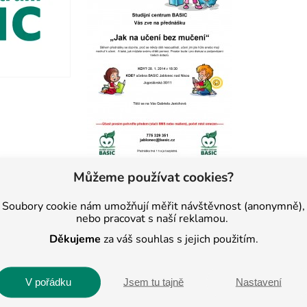
Můžeme používat cookies?
Soubory cookie nám umožňují měřit návštěvnost (anonymně),
nebo pracovat s naší reklamou.
Děkujeme
za váš souhlas s jejich použitím.
 2013. Nyní je
V pořádku
Jsem tu tajně
Nastavení
C v Jihlavě a Pelhřimově