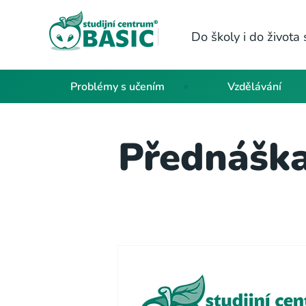
Do školy i do život
Problémy s učením
Vzdělávání
Přednáška