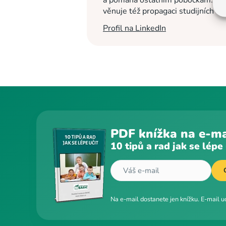
a pomáhá ostatním pobočkám. Na c
věnuje též propagaci studijních c
Profil na LinkedIn
PDF knížka na e-ma
10 tipů a rad jak se lépe 
Na e-mail dostanete jen knížku. E-mail 