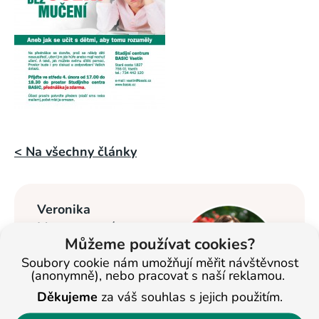
< Na všechny články
Veronika
Masopustová
Můžeme používat cookies?
Vzdělávání dětí se
Soubory cookie nám umožňují měřit návštěvnost
věnuje od roku
(anonymně), nebo pracovat s naší reklamou.
2013. Nyní je
Děkujeme
za váš souhlas s jejich použitím.
ředitelkou studijních