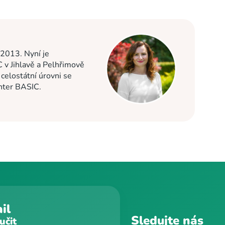
 2013. Nyní je
C v Jihlavě a Pelhřimově
elostátní úrovni se
enter BASIC.
il
Sledujte nás
učit