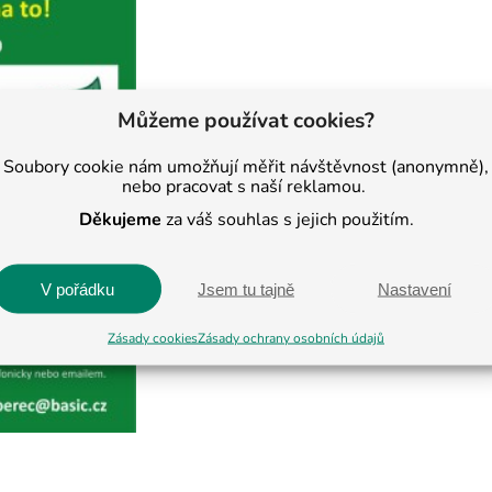
Můžeme používat cookies?
Soubory cookie nám umožňují měřit návštěvnost (anonymně),
nebo pracovat s naší reklamou.
Děkujeme
za váš souhlas s jejich použitím.
V pořádku
Jsem tu tajně
Nastavení
Zásady cookies
Zásady ochrany osobních údajů