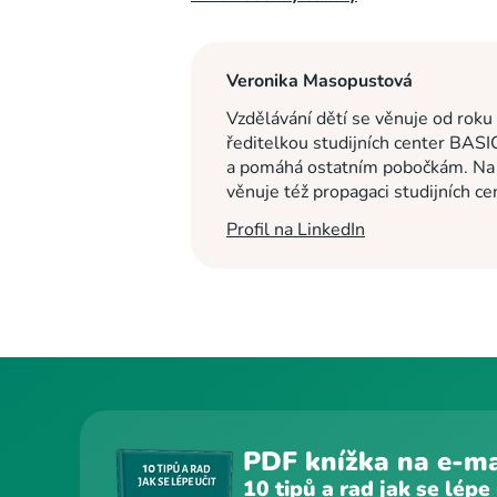
Veronika Masopustová
Vzdělávání dětí se věnuje od roku
ředitelkou studijních center BASI
a pomáhá ostatním pobočkám. Na c
věnuje též propagaci studijních c
Profil na LinkedIn
PDF knížka na e-ma
10 tipů a rad jak se lépe 