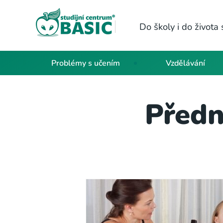
Do školy i do život
Problémy s učením
Vzdělávání
Předn