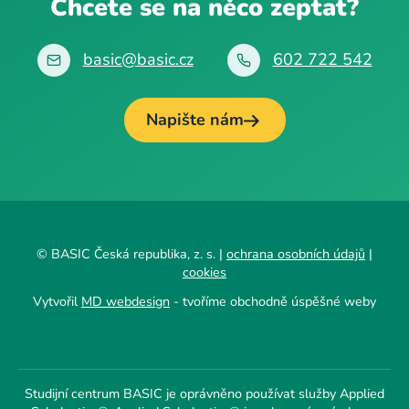
Chcete se na něco zeptat?
basic@basic.cz
602 722 542
Napište nám
© BASIC Česká republika, z. s. |
ochrana osobních údajů
|
cookies
Vytvořil
MD webdesign
- tvoříme obchodně úspěšné weby
Studijní centrum BASIC je oprávněno používat služby Applied