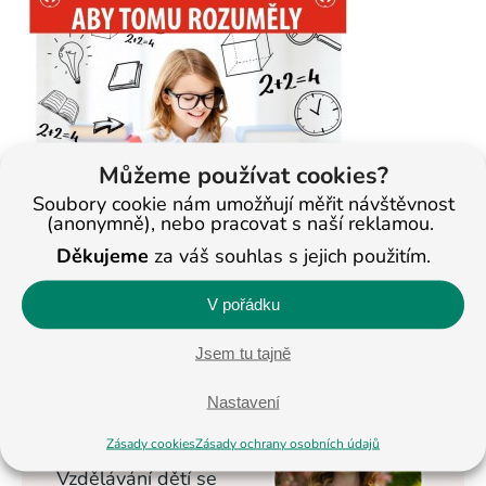
Můžeme používat cookies?
Soubory cookie nám umožňují měřit návštěvnost
(anonymně), nebo pracovat s naší reklamou.
Děkujeme
za váš souhlas s jejich použitím.
V pořádku
< Na všechny články
Jsem tu tajně
Nastavení
Veronika
Masopustová
Zásady cookies
Zásady ochrany osobních údajů
Vzdělávání dětí se