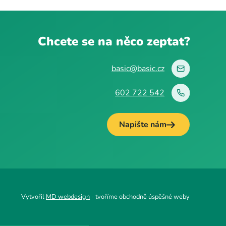
Chcete se na něco zeptat?
basic@basic.cz
602 722 542
Napište nám
Vytvořil
MD webdesign
- tvoříme obchodně úspěšné weby