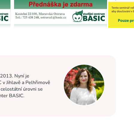
 2013. Nyní je
C v Jihlavě a Pelhřimově
elostátní úrovni se
enter BASIC.