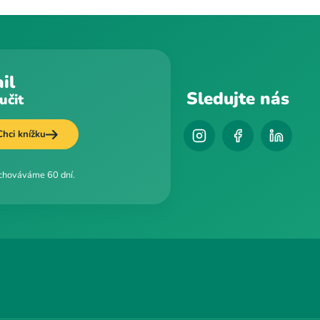
il
Sledujte nás
učit
Chci knížku
uchováváme 60 dní.