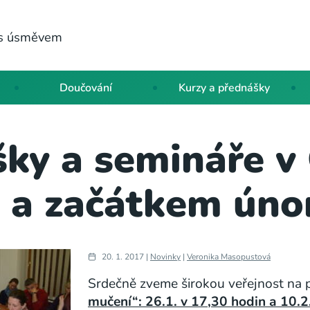
a s úsměvem
Doučování
Kurzy a přednášky
ky a semináře v
u a začátkem úno
20. 1. 2017 |
Novinky
|
Veronika Masopustová
Srdečně zveme širokou veřejnost na
mučení“: 26.1. v 17,30 hodin a 10.2