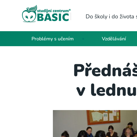
Do školy i do život
Problémy s učením
Vzdělávání
Přednáš
v ledn