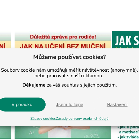
Můžeme používat cookies?
Soubory cookie nám umožňují měřit návštěvnost (anonymně),
nebo pracovat s naší reklamou.
Děkujeme
za váš souhlas s jejich použitím.
V pořádku
Jsem tu tajně
Nastavení
Zásady cookies
Zásady ochrany osobních údajů