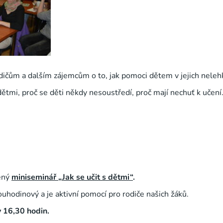
odičům a dalším zájemcům o to, jak pomoci dětem v jejich nele
dětmi, proč se děti někdy nesoustředí, proč mají nechuť k učení
ený
miniseminář „Jak se učit s dětmi“
.
uhodinový a je aktivní pomocí pro rodiče našich žáků.
v 16,30 hodin.