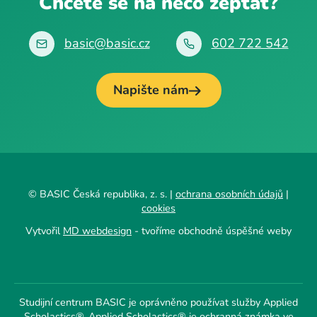
Chcete se na něco zeptat?
basic@basic.cz
602 722 542
Napište nám
© BASIC Česká republika, z. s. |
ochrana osobních údajů
|
cookies
Vytvořil
MD webdesign
- tvoříme obchodně úspěšné weby
Studijní centrum BASIC je oprávněno používat služby Applied
Scholastics®. Applied Scholastics® je ochranná známka ve