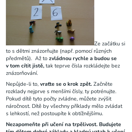
Ze začátku si
to s dětmi znázorňujte (např. pomocí různých
předmětů). Až to
zvládnou rychle a budou se
v tom cítit jistě,
tak teprve čísla rozkládejte bez
znázorňování.
Nepůjde-li to,
vraťte se o krok zpět.
Začněte
rozklady nejprve s menšími čísly, ty potrénujte.
Pokud dítě tyto počty zvládne, můžete zvýšit
náročnost. Dítě by všechny příklady mělo zvládat
s lehkostí, než postoupíte k obtížnějšímu.
Nezapomeňte při učení na trpělivost. Budujete
tím dětem dobré základy a kladný vztah k učení.