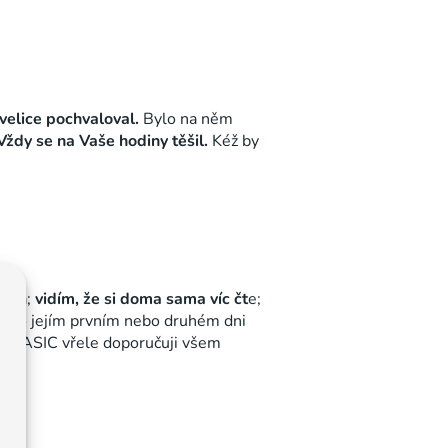
velice pochvaloval.
Bylo na něm
Vždy se na Vaše hodiny těšil.
Kéž by
šená;
vidím, že si doma sama víc čt
e;
ě – po jejím prvním nebo druhém dni
ila. BASIC vřele doporučuji všem