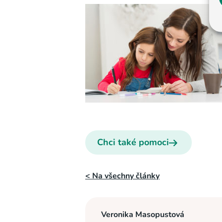
Chci také pomoci
< Na všechny články
Veronika Masopustová