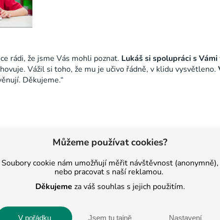
ce rádi, že jsme Vás mohli poznat.
Lukáš si spolupráci s Vámi 
ovuje. Vážil si toho, že mu je učivo řádně, v klidu vysvětleno.
 věnují. Děkujeme.“
Můžeme používat cookies?
ním centru BASIC
velmi velmi
pozitivně. Vivi je z doučování nad
é okolí a sama se chce skrze vzdělávání více rozvíjet. Konkrétn
Soubory cookie nám umožňují měřit návštěvnost (anonymně),
duje kurz pro děti „Učení, jak se učit“. Tento kurz už i dokonč
nebo pracovat s naší reklamou.
 nejlepší!“
Děkujeme
za váš souhlas s jejich použitím.
V pořádku
Jsem tu tajně
Nastavení