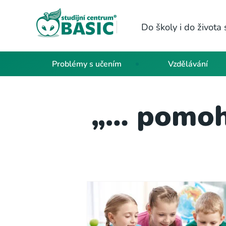
Do školy i do život
Problémy s učením
Vzdělávání
„… pomohl