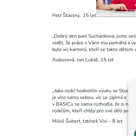
Petr Šťastný, 15 let
„Dobr
ý den paní Suchánková, jsme veli
vidět, že práce s Vámi mu pomáhá a vyh
bylo víc kantorů, kteří se takto dětem
Aubusová, syn Lukáš, 15 let
„Jako rodič hodnotím výuku ve Studij
je více sama sebou; víc se zajímá o sv
v BASICu se sama rozhodla, že si nastu
rodičům, kteří chtějí pro své děti jen to
Miloš Šubert, tatínek Vivi – 8 let