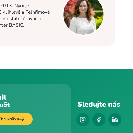
 2013. Nyní je
C v Jihlavě a Pelhřimově
elostátní úrovni se
enter BASIC.
il
Sledujte nás
učit
Chci knížku