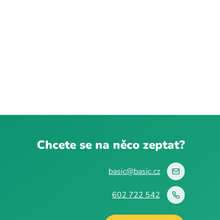
Chcete se na něco zeptat?
basic@basic.cz
602 722 542