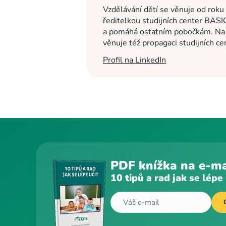
Vzdělávání dětí se věnuje od roku
ředitelkou studijních center BASI
a pomáhá ostatním pobočkám. Na c
věnuje též propagaci studijních c
Profil na LinkedIn
PDF knížka na e-ma
10 tipů a rad jak se lépe 