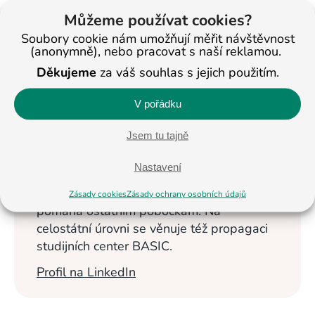
Můžeme používat cookies?
< Na všechny články
Soubory cookie nám umožňují měřit návštěvnost
(anonymně), nebo pracovat s naší reklamou.
Děkujeme
za váš souhlas s jejich použitím.
Veronika
Masopustová
V pořádku
Vzdělávání dětí se
Jsem tu tajně
věnuje od roku
2013. Nyní je
Nastavení
ředitelkou studijních
center BASIC v Jihlavě a Pelhřimově a
Zásady cookies
Zásady ochrany osobních údajů
pomáhá ostatním pobočkám. Na
celostátní úrovni se věnuje též propagaci
studijních center BASIC.
Profil na LinkedIn