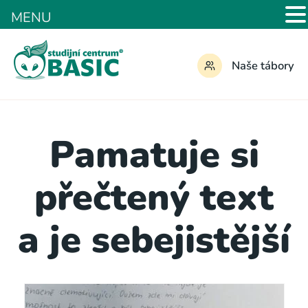
MENU
Naše tábory
Pamatuje si
přečtený text
a je sebejistější