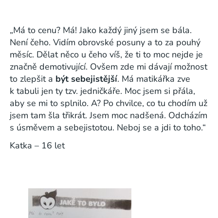
„Má to cenu? Má! Jako každý jiný jsem se bála.
Není čeho. Vidím obrovské posuny a to za pouhý
měsíc. Dělat něco u čeho víš, že ti to moc nejde je
značně demotivující. Ovšem zde mi dávají možnost
to zlepšit a
být sebejistější
. Má matikářka zve
k tabuli jen ty tzv. jedničkáře. Moc jsem si přála,
aby se mi to splnilo. A? Po chvilce, co tu chodím už
jsem tam šla třikrát. Jsem moc nadšená. Odcházím
s úsměvem a sebejistotou. Neboj se a jdi to toho.“
Katka – 16 let