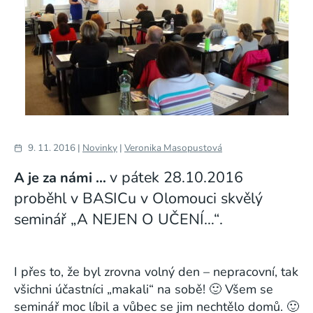
9. 11. 2016 |
Novinky
|
Veronika Masopustová
v pátek 28.10.2016
A je za námi …
proběhl v BASICu v Olomouci skvělý
seminář „A NEJEN O UČENÍ…“.
I přes to, že byl zrovna volný den – nepracovní, tak
všichni účastníci „makali“ na sobě! 🙂 Všem se
seminář moc líbil a vůbec se jim nechtělo domů. 🙂