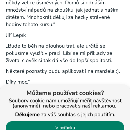
někdy velice úsměvných.
Domů si odnáším
množství nápadů na zkoušku, jak jednat s naším
dítětem.
Mnohokrát děkuji za hezky strávené
hodiny tohoto kursu.“
Jiří Lepík
„Bude to běh na dlouhou trať, ale určitě se
pokusíme využít v praxi. Líbí se mi příklady ze
života, člověk si tak dá vše do lepší spojitosti.
Některé poznatky budu aplikovat i na manžela :).
Díky moc.“
Můžeme používat cookies?
Jana Brůžková
Soubory cookie nám umožňují měřit návštěvnost
„
(anonymně), nebo pracovat s naší reklamou.
Děkujeme
za váš souhlas s jejich použitím.
V pořádku