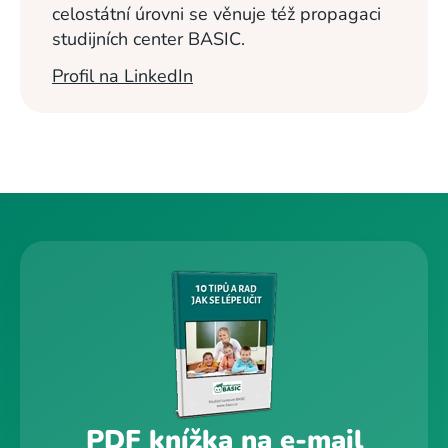
celostátní úrovni se věnuje též propagaci
studijních center BASIC.
Profil na LinkedIn
PDF knížka na e-mail