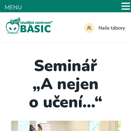
MENU
Naše tábory
Seminář
„A nejen
o učení…“