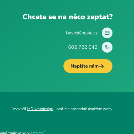
Chcete se na něco zeptat?
basic@basic.cz
602 722 542
Napište nám
Vytvořil
MD webdesign
- tvoříme obchodně úspěšné weby
anná známka ve vlastnictví