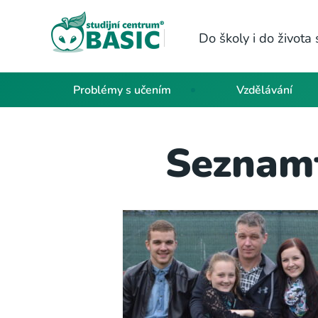
Do školy i do život
Problémy s učením
Vzdělávání
Seznamt