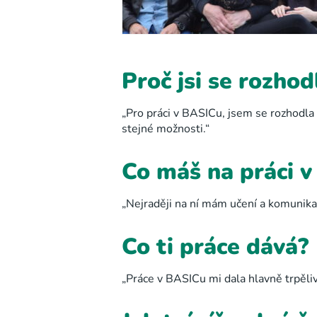
Proč jsi se rozho
„Pro práci v BASICu, jsem se rozhodla 
stejné možnosti.“
Co máš na práci v
„Nejraději na ní mám učení a komunikac
Co ti práce dává?
„Práce v BASICu mi dala hlavně trpěliv