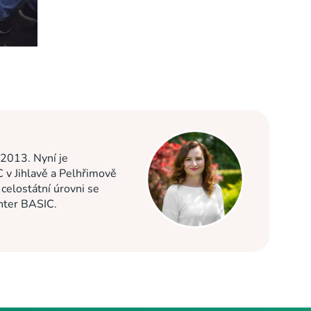
 2013. Nyní je
C v Jihlavě a Pelhřimově
elostátní úrovni se
enter BASIC.