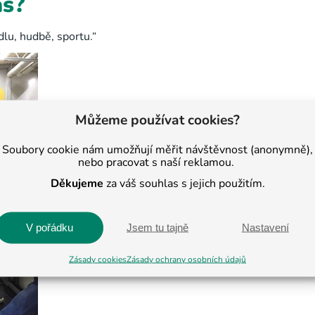
as?
dlu, hudbě, sportu.“
Můžeme používat cookies?
Soubory cookie nám umožňují měřit návštěvnost (anonymně),
nebo pracovat s naší reklamou.
Děkujeme
za váš souhlas s jejich použitím.
V pořádku
Jsem tu tajně
Nastavení
Zásady cookies
Zásady ochrany osobních údajů