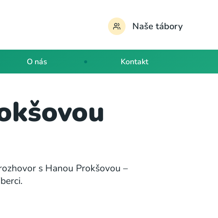
Naše tábory
O nás
Kontakt
rokšovou
ký rozhovor s Hanou Prokšovou –
berci.