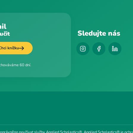
il
Sledujte nás
učit
Chci knížku
uchováváme 60 dní.
 oprávněno používat služby Applied Scholastics®. Applied Scholastics® je ochr