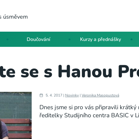
a s úsměvem
Doučování
Kurzy a přednášky
e se s Hanou P
5. 4. 2017 |
Novinky
|
Veronika Masopustová
Dnes jsme si pro vás připravili krát
ředitelky Studijního centra BASIC v Li