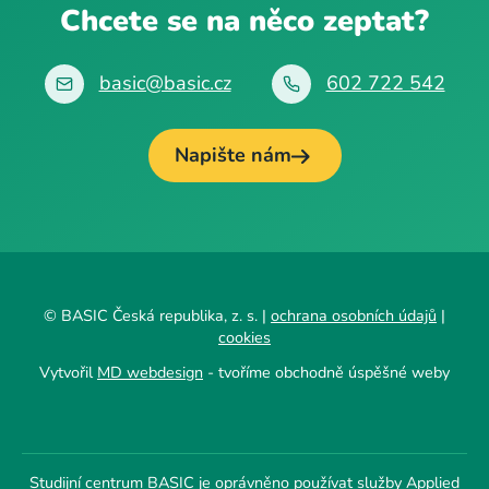
Chcete se na něco zeptat?
basic@basic.cz
602 722 542
Napište nám
© BASIC Česká republika, z. s. |
ochrana osobních údajů
|
cookies
Vytvořil
MD webdesign
- tvoříme obchodně úspěšné weby
Studijní centrum BASIC je oprávněno používat služby Applied