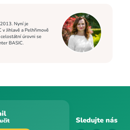
 2013. Nyní je
C v Jihlavě a Pelhřimově
elostátní úrovni se
enter BASIC.
il
Sledujte nás
učit