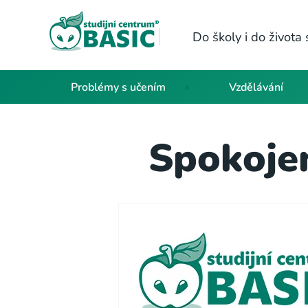
Do školy i do život
Problémy s učením
Vzdělávání
Spokoje