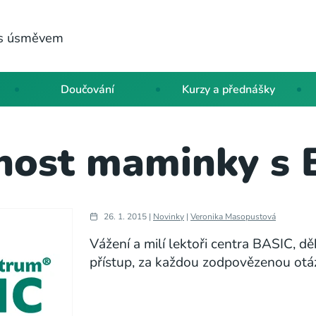
a s úsměvem
Doučování
Kurzy a přednášky
nost maminky s
26. 1. 2015 |
Novinky
|
Veronika Masopustová
Vážení a milí lektoři centra BASIC, d
přístup, za každou zodpovězenou otá