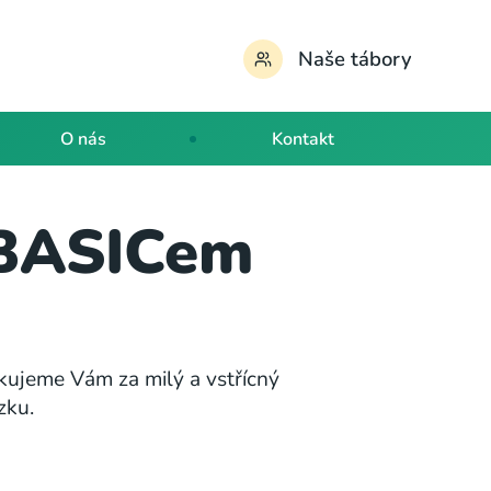
Naše tábory
O nás
Kontakt
 BASICem
ěkujeme Vám za milý a vstřícný
zku.