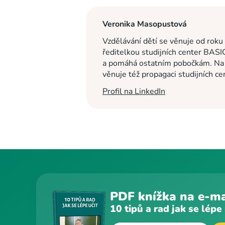
Veronika Masopustová
Vzdělávání dětí se věnuje od roku
ředitelkou studijních center BASI
a pomáhá ostatním pobočkám. Na c
věnuje též propagaci studijních c
Profil na LinkedIn
PDF knížka na e-ma
10 tipů a rad jak se lépe 