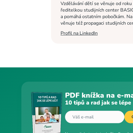
Vzdělávání dětí se věnuje od roku
ředitelkou studijních center BASI
a pomáhá ostatním pobočkám. Na c
věnuje též propagaci studijních c
Profil na LinkedIn
PDF knížka na e-ma
10 tipů a rad jak se lépe 