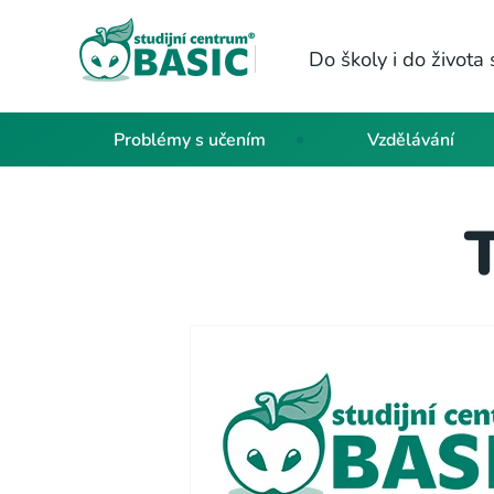
Do školy i do život
Problémy s učením
Vzdělávání