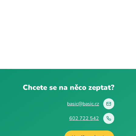
Chcete se na něco zeptat?
basic@basic.cz
602 722 542