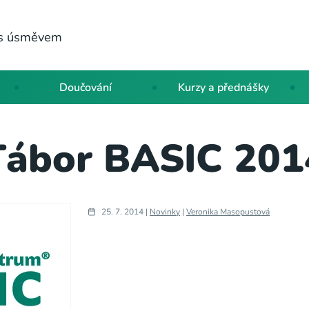
a s úsměvem
Doučování
Kurzy a přednášky
Tábor BASIC 201
25. 7. 2014 |
Novinky
|
Veronika Masopustová