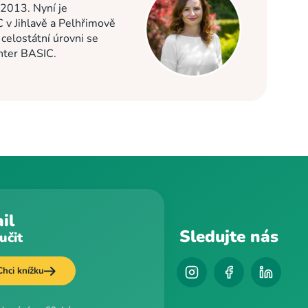
 2013. Nyní je
C v Jihlavě a Pelhřimově
elostátní úrovni se
enter BASIC.
il
Sledujte nás
učit
Chci knížku