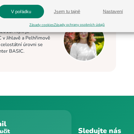
V pořádku
Jsem tu tajně
Nastavení
Zásady cookies
Zásady ochrany osobních údajů
 2013. Nyní je
C v Jihlavě a Pelhřimově
elostátní úrovni se
enter BASIC.
il
Sledujte nás
učit