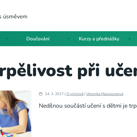
a s úsměvem
Doučování
Kurzy a přednášky
rpělivost při uče
24. 3. 2017 |
O výchově
|
Veronika Masopustová
Nedílnou součástí učení s dětmi je trp