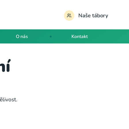
Naše tábory
O nás
Kontakt
ní
ělivost.