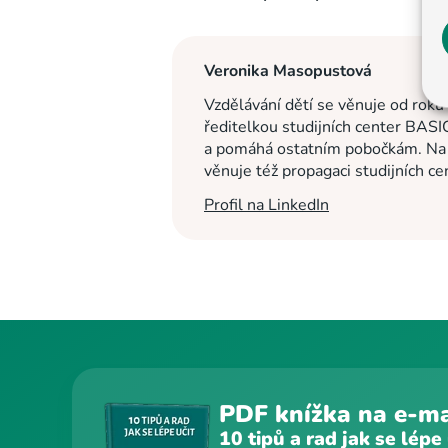
Veronika Masopustová
Vzdělávání dětí se věnuje od roku
ředitelkou studijních center BASI
a pomáhá ostatním pobočkám. Na c
věnuje též propagaci studijních c
Profil na LinkedIn
PDF knížka na e-ma
10 tipů a rad jak se lépe 