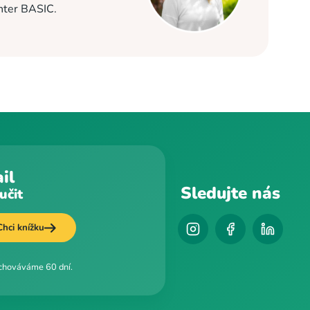
enter BASIC.
il
Sledujte nás
učit
Chci knížku
uchováváme 60 dní.