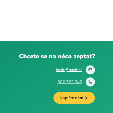
Chcete se na něco zeptat?
basic@basic.cz
602 722 542
Napište nám