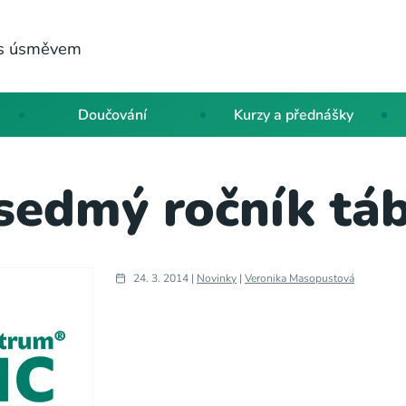
a s úsměvem
Doučování
Kurzy a přednášky
sedmý ročník tá
24. 3. 2014 |
Novinky
|
Veronika Masopustová