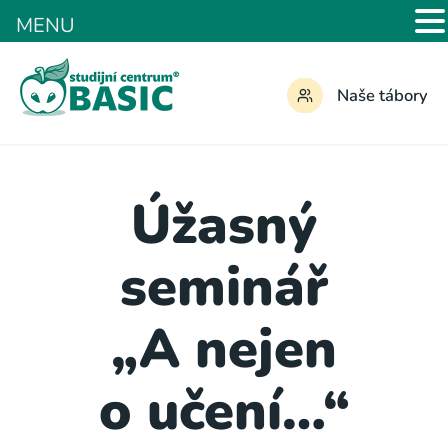
MENU
Naše tábory
Úžasný
seminář
„A nejen
o učení…“