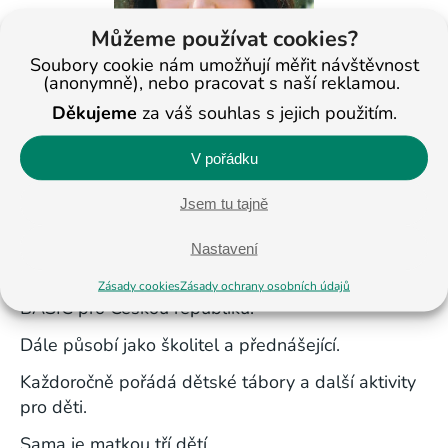
Můžeme používat cookies?
Soubory cookie nám umožňují měřit návštěvnost
(anonymně), nebo pracovat s naší reklamou.
Děkujeme
za váš souhlas s jejich použitím.
V pořádku
Zdeňka Ma
sopustová
Jsem tu tajně
V roce 2004 založila Studijní centrum BASIC
v Pelhřimově a v roce 2007 Jihlavě.
Nastavení
Od roku 2012 je ředitelkou sítí Studijních center
Zásady cookies
Zásady ochrany osobních údajů
BASIC pro Českou republiku.
Dále působí jako školitel a přednášející.
Každoročně pořádá dětské tábory a další aktivity
pro děti.
Sama je matkou tří dětí.