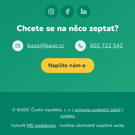
Chcete se na něco zeptat?
basic@basic.cz
602 722 542
Napište nám
© BASIC Česká republika, z. s. |
ochrana osobních údajů
|
cookies
Vytvořil
MD webdesign
- tvoříme obchodně úspěšné weby