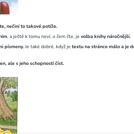
te, nečiní to takové potíže.
ením
, a ještě k tomu neví, o čem čte, je
volba knihy náročnější.
mi písmeny.
Je také dobré, když je
textu na stránce málo a je 
en, ale s jeho schopností číst.