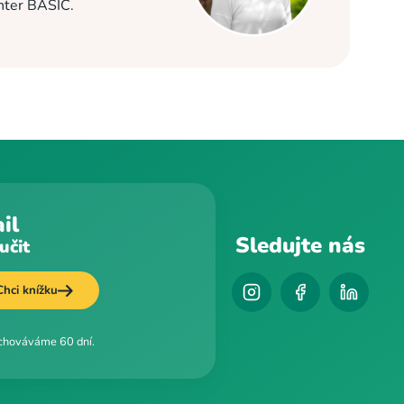
enter BASIC.
il
Sledujte nás
učit
Chci knížku
uchováváme 60 dní.