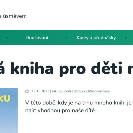
a s úsměvem
Doučování
Kurzy a přednášky
 kniha pro děti n
12. 6. 2017 |
Jak na učení
|
Veronika Masopustová
V této době, kdy je na trhu mnoho knih, j
najít vhodnou pro naše dítě.