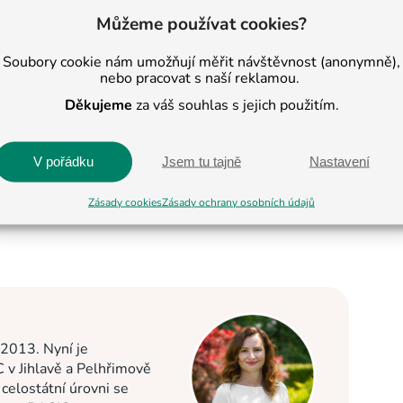
Můžeme používat cookies?
Soubory cookie nám umožňují měřit návštěvnost (anonymně),
nebo pracovat s naší reklamou.
Děkujeme
za váš souhlas s jejich použitím.
V pořádku
Jsem tu tajně
Nastavení
Zásady cookies
Zásady ochrany osobních údajů
 2013. Nyní je
C v Jihlavě a Pelhřimově
elostátní úrovni se