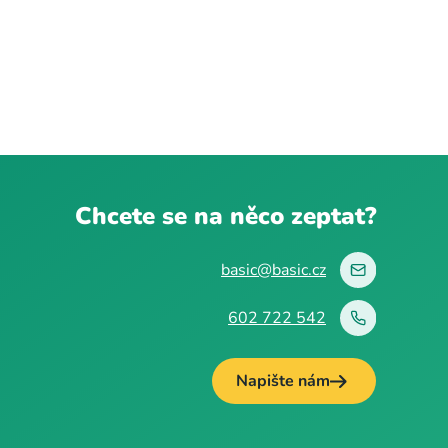
Chcete se na něco zeptat?
basic@basic.cz
602 722 542
Napište nám