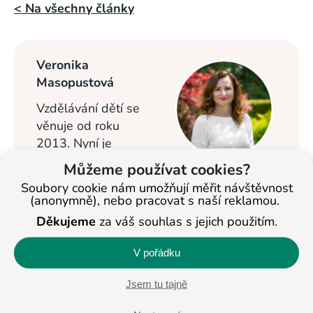
< Na všechny články
Veronika
Masopustová
Vzdělávání dětí se
věnuje od roku
2013. Nyní je
ředitelkou studijních
Můžeme používat cookies?
center BASIC v Jihlavě a Pelhřimově a
Soubory cookie nám umožňují měřit návštěvnost
pomáhá ostatním pobočkám. Na
(anonymně), nebo pracovat s naší reklamou.
celostátní úrovni se věnuje též propagaci
Děkujeme
za váš souhlas s jejich použitím.
studijních center BASIC.
V pořádku
Profil na LinkedIn
Jsem tu tajně