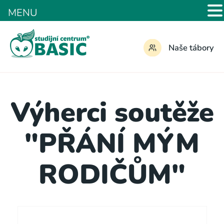
MENU
Naše tábory
Výherci soutěže
"PŘÁNÍ MÝM
RODIČŮM"