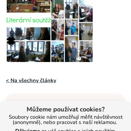
< Na všechny články
Veronika
Můžeme používat cookies?
Masopustová
Soubory cookie nám umožňují měřit návštěvnost
(anonymně), nebo pracovat s naší reklamou.
Vzdělávání dětí se
věnuje od roku
Děkujeme
za váš souhlas s jejich použitím.