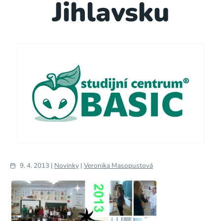
Jihlavsku
9. 4. 2013 |
Novinky
|
Veronika Masopustová