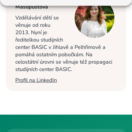
Masopustová
Vzdělávání dětí se
věnuje od roku
2013. Nyní je
ředitelkou studijních
center BASIC v Jihlavě a Pelhřimově a
pomáhá ostatním pobočkám. Na
celostátní úrovni se věnuje též propagaci
studijních center BASIC.
Profil na LinkedIn