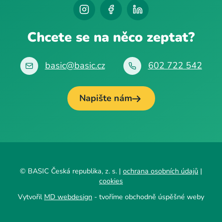
Chcete se na něco zeptat?
basic@basic.cz
602 722 542
Napište nám
© BASIC Česká republika, z. s. |
ochrana osobních údajů
|
cookies
Vytvořil
MD webdesign
- tvoříme obchodně úspěšné weby