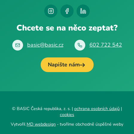
Chcete se na něco zeptat?
basic@basic.cz
602 722 542
Napište nám
© BASIC Česká republika, z. s. |
ochrana osobních údajů
|
cookies
Vytvořil
MD webdesign
- tvoříme obchodně úspěšné weby