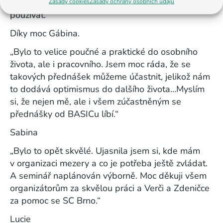
si důležité a praktické věci, které můžeme hned
Zásady cookies
Zásady ochrany osobních údajů
používat.“
Díky moc Gábina.
„
Bylo to velice poučné a praktické do osobního
života, ale i pracovního. Jsem moc ráda, že se
takových přednášek můžeme účastnit, jelikož nám
to dodává optimismus do dalšího života…Myslím
si, že nejen mě, ale i všem zúčastněným se
přednášky od BASICu líbí.“
Sabina
„Bylo to opět skvělé. Ujasnila jsem si, kde mám
v organizaci mezery a co je potřeba ještě zvládat.
A seminář naplánován výborně. Moc děkuji všem
organizátorům za skvělou práci a Verči a Zdeničce
za pomoc se SC Brno.“
Lucie