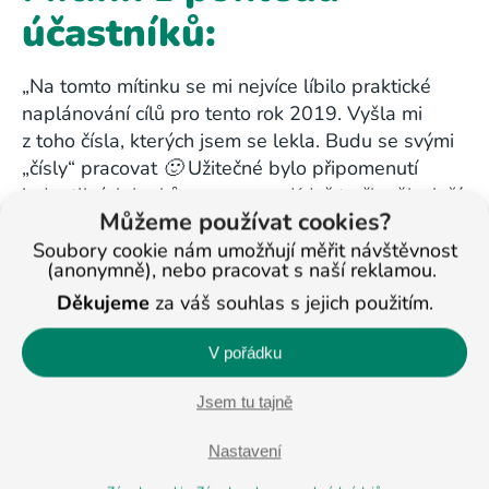
účastníků:
„Na tomto mítinku se mi nejvíce líbilo praktické
naplánování cílů pro tento rok 2019. Vyšla mi
z toho čísla, kterých jsem se lekla. Budu se svými
„čísly“ pracovat 🙂
Užitečné bylo připomenutí
jednotlivých kroků propagace. Když to člověk slyší
Můžeme používat cookies?
podruhé, dostává se mu to více „pod kůži“. Dík
Verče! 🙂
Mrzí mě, že jsem musela dříve odejít dřív
Soubory cookie nám umožňují měřit návštěvnost
(anonymně), nebo pracovat s naší reklamou.
z přednášky Marca o etice- moc hezky vysvětleno.
Děkujeme
za váš souhlas s jejich použitím.
Mám ráda následnou diskuzi k tématu.
Přeji všem
úspěšný rok!“
V pořádku
Díky Irča
Jsem tu tajně
„Bylo to moc pěkné, holky. Děkujeme za přípravu,
občerstvení. Zase jsme se viděli, měli prostor
Nastavení
probrat to, co jsme potřebovali a připomněli jsme