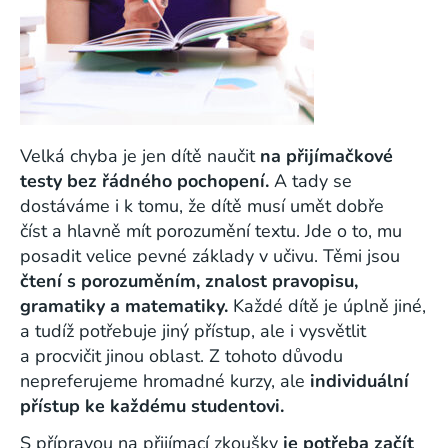
Velká chyba je jen dítě naučit
na přijímačkové
testy bez řádného pochopení.
A tady se
dostáváme i k tomu, že dítě musí umět dobře
číst a hlavně mít porozumění textu. Jde o to, mu
posadit velice pevné základy v učivu. Těmi jsou
čtení s porozuměním, znalost pravopisu,
gramatiky a matematiky.
Každé dítě je úplně jiné,
a tudíž potřebuje jiný přístup, ale i vysvětlit
a procvičit jinou oblast. Z tohoto důvodu
nepreferujeme hromadné kurzy, ale
individuální
přístup ke každému studentovi.
S přípravou na přijímací zkoušky
je potřeba začít