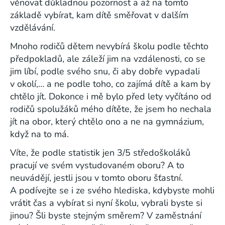
věnovat důkladnou pozornost a až na tomto
základě vybírat, kam dítě směřovat v dalším
vzdělávání.
Mnoho rodičů dětem nevybírá školu podle těchto
předpokladů, ale záleží jim na vzdálenosti, co se
jim líbí, podle svého snu, či aby dobře vypadali
v okolí,… a ne podle toho, co zajímá dítě a kam by
chtělo jít. Dokonce i mě bylo před lety vyčítáno od
rodičů spolužáků mého dítěte, že jsem ho nechala
jít na obor, který chtělo ono a ne na gymnázium,
když na to má.
Víte, že podle statistik jen 3/5 středoškoláků
pracují ve svém vystudovaném oboru? A to
neuvádějí, jestli jsou v tomto oboru šťastní.
A podívejte se i ze svého hlediska, kdybyste mohli
vrátit čas a vybírat si nyní školu, vybrali byste si
jinou? Šli byste stejným směrem? V zaměstnání