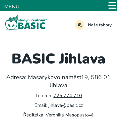
MENU
Naše tábory
BASIC Jihlava
Adresa: Masarykovo náměstí 9, 586 01
Jihlava
Telefon:
725 774 710
Email:
jihlava@basic.cz
Ředitelka:
Veronika Masopustová