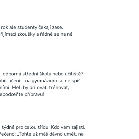
 rok ale studenty čekají zase.
řijímací zkoušky a řádně se na ně
, odborná střední škola nebo učiliště?
sobit učení – na gymnázium se nejspíš
ními. Měli by drilovat, trénovat,
Nepodceňte přípravu!
týdně pro celou třídu. Kdo vám zajistí,
 řečeno:
„Tohle už máš dávno umět, na