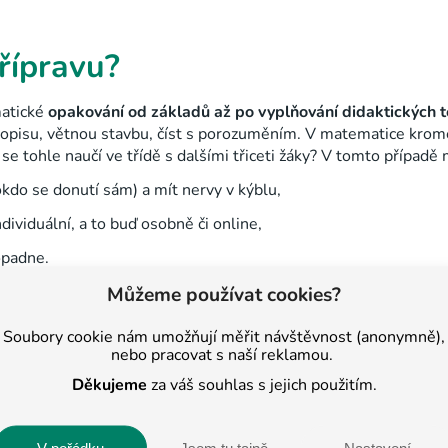
přípravu?
matické
opakování od základů až po vyplňování didaktických t
avopisu, větnou stavbu, číst s porozuměním. V matematice krom
se tohle naučí ve třídě s dalšími třiceti žáky? V tomto případě 
lokdo se donutí sám) a mít nervy v kýblu,
dividuální, a to buď osobně či online,
opadne.
líbí? I my připravujeme studenty na přijímací zkoušky, a to pr
Můžeme používat cookies?
Soubory cookie nám umožňují měřit návštěvnost (anonymně),
bíhá?
nebo pracovat s naší reklamou.
Děkujeme
za váš souhlas s jejich použitím.
čivo, které je obsaženo v didaktických testech. Látce, které žá
že student u přijímacích zkouškách uspěje. Naučí se věci, ve kte
potřeb může být doučování intenzivnější a příprava tak efektiv
V pořádku
Jsem tu tajně
Nastavení