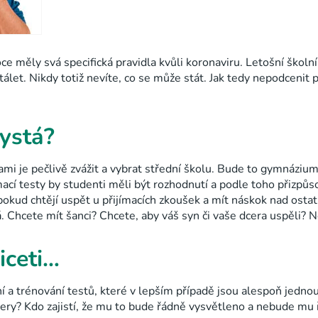
e měly svá specifická pravidla kvůli koronaviru. Letošní školní
álet. Nikdy totiž nevíte, co se může stát. Jak tedy nepodcenit p
ystá?
ami je pečlivě zvážit a vybrat střední školu. Bude to gymnázium
mací testy by studenti měli být rozhodnutí a podle toho přizpů
 pokud chtějí uspět u přijímacích zkoušek a mít náskok nad ostat
. Chcete mít šanci? Chcete, aby váš syn či vaše dcera uspěli? 
iceti…
í a trénování testů, které v lepším případě jsou alespoň jednou 
zery? Kdo zajistí, že mu to bude řádně vysvětleno a nebude mu