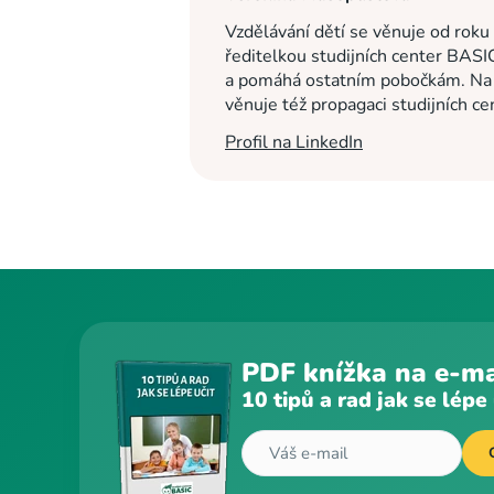
Vzdělávání dětí se věnuje od roku
ředitelkou studijních center BASI
a pomáhá ostatním pobočkám. Na c
věnuje též propagaci studijních c
Profil na LinkedIn
PDF knížka na e-ma
10 tipů a rad jak se lépe 