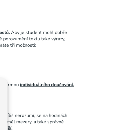
estů.
Aby je student mohl dobře
ě porozumění textu také výrazy,
máte tři možnosti:
ávě formou
individuálního doučování.
k příliš nerozumí, se na hodinách
rých měl mezery, a také správně
nější.