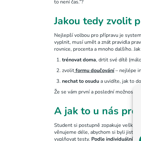
to není čas.“
?
Jakou tedy zvolit 
Nejlepší volbou pro přípravu je syste
vyplnit, musí umět a znát pravidla pr
rovnice, procenta a mnoho dalšího. Jak 
trénovat doma
, drtit své dítě (má
zvolit
formu doučování
– nejlépe in
nechat to osudu
a uvidíte, jak to d
Že se vám první a poslední možnost ne
A jak to u nás pro
Student si postupně zopakuje veškeré u
věnujeme déle, abychom si byli jistí, 
vyplňovat testy.
Podle individuálních 