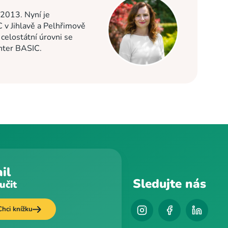
 2013. Nyní je
C v Jihlavě a Pelhřimově
elostátní úrovni se
enter BASIC.
il
Sledujte nás
učit
Chci knížku