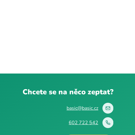
Chcete se na něco zeptat?
basic@basic.cz
602 722 542