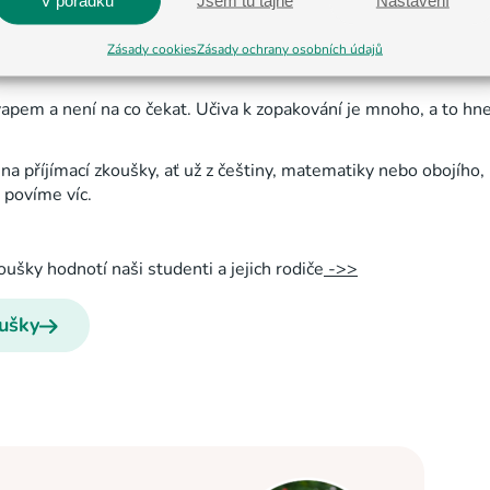
e začít?
Zásady cookies
Zásady ochrany osobních údajů
kvapem a není na co čekat. Učiva k zopakování je mnoho, a to h
na příjímací zkoušky, ať už z češtiny, matematiky nebo obojího
 povíme víc.
koušky hodnotí naši studenti a jejich rodiče
->>
oušky