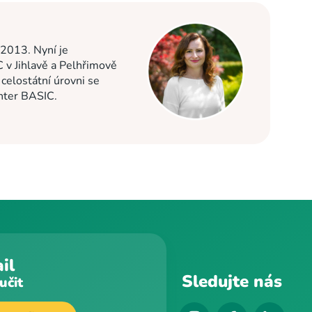
 2013. Nyní je
C v Jihlavě a Pelhřimově
elostátní úrovni se
enter BASIC.
il
Sledujte nás
učit