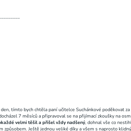
_________
den, tímto bych chtěla paní učitelce Suchánkové poděkovat za 
ý docházel 7 měsíců a připravoval se na přijímací zkoušky na os
pokaždé velmi těšil a přišel vždy nadšený
, dohnal vše co nestih
ým způsobem. Ještě jednou veliké díky a všem s naprosto klid