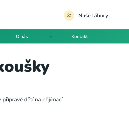
Naše tábory
O nás
Kontakt
zkoušky
e
přípravě dětí na přijímací