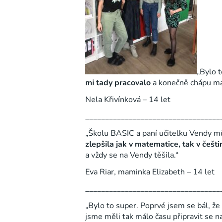
„Bylo t
mi tady pracovalo
a konečně chápu ma
Nela Křivínková – 14 let
__________________________________
„Školu BASIC a paní učitelku Vendy m
zlepšila jak v matematice, tak v češti
a vždy se na Vendy těšila.“
Eva Riar, maminka Elizabeth – 14 let
__________________________________
„Bylo to super. Poprvé jsem se bál, že
jsme měli tak málo času připravit se n