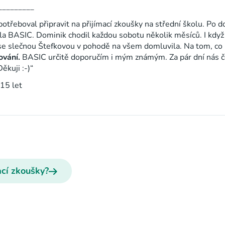
_________
třeboval připravit na přijímací zkoušky na střední školu. Po d
la BASIC. Dominik chodil každou sobotu několik měsíců. I kdy
 se slečnou Štefkovou v pohodě na všem domluvila. Na tom, co
ování.
BASIC určitě doporučím i mým známým. Za pár dní nás če
ěkuji :-)“
15 let
ací zkoušky?