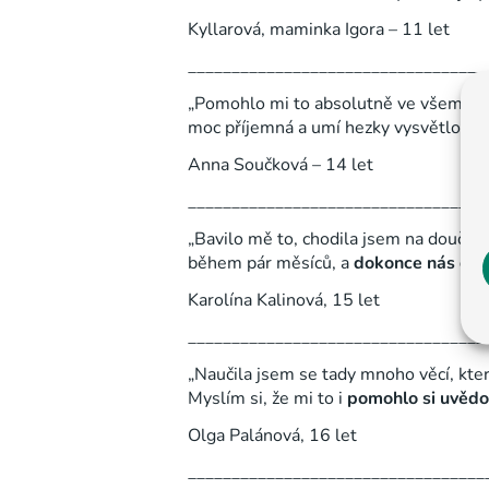
Kyllarová, maminka Igora – 11 let
__________________________________
„Pomohlo mi to absolutně ve všem.
Do
moc příjemná a umí hezky vysvětlovat.
Anna Součková – 14 let
__________________________________
„Bavilo mě to, chodila jsem na doučová
během pár měsíců, a
dokonce nás doká
Karolína Kalinová, 15 let
__________________________________
„Naučila jsem se tady mnoho věcí, kte
Myslím si, že mi to i
pomohlo si uvědo
Olga Palánová, 16 let
__________________________________