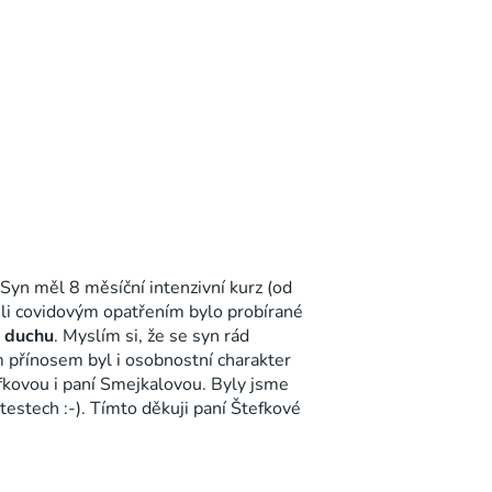
Syn měl 8 měsíční intenzivní kurz (od
kvůli covidovým opatřením bylo probírané
m duchu
. Myslím si, že se syn rád
kým přínosem byl i osobnostní charakter
efkovou i paní Smejkalovou. Byly jsme
testech :-). Tímto děkuji paní Štefkové