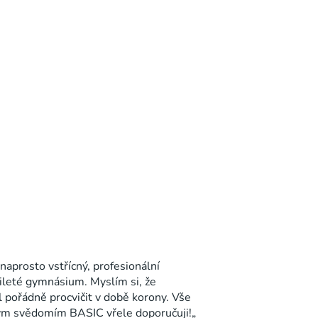
naprosto vstřícný, profesionální
mileté gymnásium. Myslím si, že
l pořádně procvičit v době korony. Vše
ným svědomím BASIC vřele doporučuji!
„