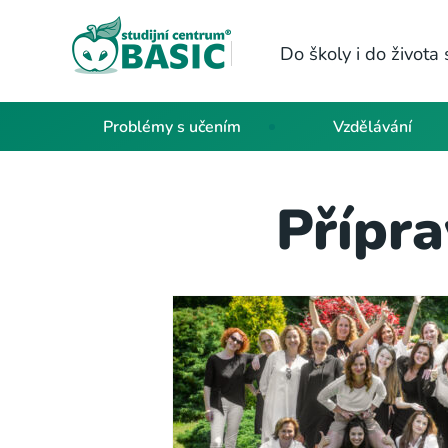
Do školy i do život
Problémy s učením
Vzdělávání
Přípra