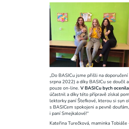
„Do BASICu jsme přišli na doporučení a
srpna 2022) a díky BASICu se doučil a p
pouze on-line.
V BASICu bych ocenila
účastnil a díky této přípravě získal po
lektorky paní Štefkové, kterou si syn 
s BASICem spokojeni a pevně doufám, že
i paní Smejkalové!“
Kateřina Turečková, maminka Tobiáše 