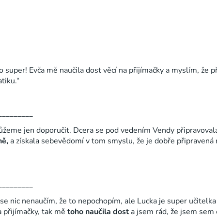
o super! Evča mě naučila dost věcí na přijímačky a myslím, že 
tiku.“
_________
ůžeme jen doporučit. Dcera se pod vedením Vendy připravovala
ně,
a získala sebevědomí v tom smyslu, že je dobře připravená n
_________
 se nic nenaučí
m, že to nepochopím, ale Lucka je super učitelka 
a přijímačky, tak mě
toho naučila dost
a jsem rád, že jsem sem c