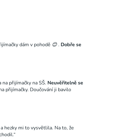
přijímačky dám v pohodě 😊 .
Dobře se
 na přijímačky na SŠ.
Neuvěřitelně se
a přijímačky. Doučování ji bavilo
a hezky mi to vysvětlila. Na to, že
hodil.“