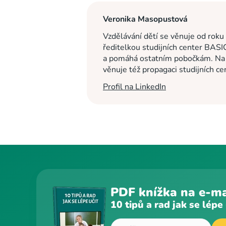
Veronika Masopustová
Vzdělávání dětí se věnuje od roku
ředitelkou studijních center BASI
a pomáhá ostatním pobočkám. Na c
věnuje též propagaci studijních c
Profil na LinkedIn
PDF knížka na e-ma
10 tipů a rad jak se lépe 