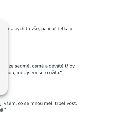
ručila bych to vše, paní učitelka je
 věci ze sedmé, osmé a deváté třídy
e mnou, moc jsem si to užila.“
ji všem, co se mnou měli trpělivost.
i.“