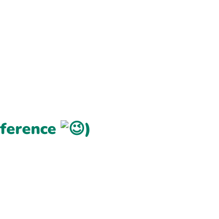
reference
)