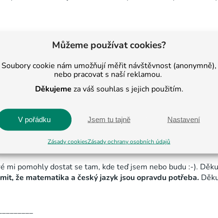
_________
Můžeme používat cookies?
nutilo mě to se učit, protože na doučování mě to bavilo
. Dopo
 Myslím, že jsem na přijímačky připravená.“
Soubory cookie nám umožňují měřit návštěvnost (anonymně),
nebo pracovat s naší reklamou.
Děkujeme
za váš souhlas s jejich použitím.
_________
ní s radostí a pokaždé jsem se těšila. Paní učitelka mě naučila
zala dokonale připravit na přijímačky.
Děkuji za trpělivost s
V pořádku
Jsem tu tajně
Nastavení
Zásady cookies
Zásady ochrany osobních údajů
_________
ré mi pomohly dostat se tam, kde teď jsem nebo budu :-). Děku
mit, že matematika a český jazyk jsou opravdu potřeba.
Děkuj
_________