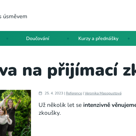
a s úsměvem
Doučování
Kurzy a přednášky
va na přijímací 
25. 4. 2023 |
Reference
|
Veronika Masopustová
Už několik let se
intenzivně věnujem
zkoušky.