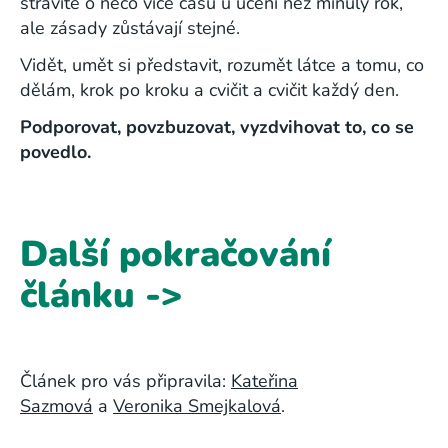
strávíte o něco více času u učení než minulý rok,
ale zásady zůstávají stejné.
Vidět, umět si představit, rozumět látce a tomu, co
dělám, krok po kroku a cvičit a cvičit každý den.
Podporovat, povzbuzovat, vyzdvihovat to, co se
povedlo.
Další pokračování
článku ->
Článek pro vás připravila:
Kateřina
Sazmová
a
Veronika Smejkalová
.