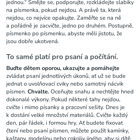
jednou.“ Smějte se, podporujte, rozkládejte slabiky
na písmenka, pokud nejdou. A právě ta, která
nejdou, co nejvíce opakujte. Zaměřte se na ně
a pořádně je zacvičte, jedno po druhém. Postupně,
písmenko po písmenku, abyste měli jistotu, že
jsou dobře ukotvená.
To samé platí pro psaní a počítání.
Buďte dětem oporou, ukazujte a pomáhejte
zvládat psaní jednotlivých úkonů, ať už se bude
jednat o uvolňovací cviky nebo samotný nácvik
písmen.
Chvalte.
Oceňujte snahu a nechtějte hned
dokonalé výkony. Pokud některé tahy nejdou,
cvičte i mimo písanky a pracovní sešity. Dnes je
k dostání velké množství materiálů. Cvičte každý
den, pár řádek, i formou hry. Ať budete fixovat
čtení nebo psaní písmen, můžete použít kamínky,
kaštany, modelínu nebo cokoliv jiného, aby si dítě