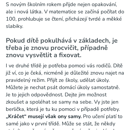
S novým školním rokem přijde nejen opakování,
ale i nová látka. V matematice se začíná počítat do
100, prohlubuje se čtení, přicházejí tvrdé a měkké
slabiky.
Pokud dítě pokulhává v základech, je
třeba je znovu procvičit, případně
znovu vysvětlit a fixovat.
I ve druhé třídě je potřeba pomoci vás rodičů. Dítě
již ví, co je čeká, nicméně je důležité znovu najet na
pravidelný režim. Přijít ze školy, udělat úkoly.
Můžete je nechat psát domácí úkoly samostatně.
Je to jejich odpovědnost. Dejte jim možnost
zkoušet a spoléhat se samy na sebe. Vy jste jen
berlička, která je tu ku pomoci v případě potřeby.
„Kráčet“ musejí však ony samy.
Pro učení platí to
samé jako v první třídě. Může se stát, že někdy