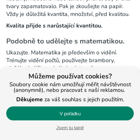
tvary zapamatovalo. Pak je zkoušejte na papír.
Vždy je důležitá kvantita, množství, před kvalitou.
Kvalita přijde s narůstající kvantitou.
Podobně to udělejte s matematikou.
Ukazujte. Matematika je především o vidění.
Trénujte vidění počtů, používejte brambory,
plyšáky, kuličky, cokoliv budete mít po ruce
Můžeme používat cookies?
a Vašemu dítěti se bude líbit. Cvičte ukazování
počtů, a pokud jde, cvičte pomocí pomůcek
Soubory cookie nám umožňují měřit návštěvnost
(anonymně), nebo pracovat s naší reklamou.
počítání. Formou hry, nejdříve sčítání, později
Děkujeme
za váš souhlas s jejich použitím.
odčítání. Pořád dokola. Tak, aby si dítě zažilo
počty natolik, že nebude přemýšlet o výsledku.
V pořádku
Chce to však opakovat každý den. 15 minut.
Chvalte, neupozorňujte na chyby, vyzdvihujte to,
Jsem tu tajně
co se povede.