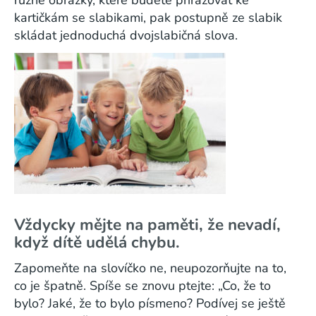
různé obrázky, které budete přiřazovat ke
kartičkám se slabikami, pak postupně ze slabik
skládat jednoduchá dvojslabičná slova.
Vždycky mějte na paměti, že nevadí,
když dítě udělá chybu.
Zapomeňte na slovíčko ne, neupozorňujte na to,
co je špatně. Spíše se znovu ptejte: „Co, že to
bylo? Jaké, že to bylo písmeno? Podívej se ještě