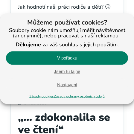
Jak hodnotí naši práci rodiče a děti? 🙂
Čtěte článek
Můžeme používat cookies?
Soubory cookie nám umožňují měřit návštěvnost
(anonymně), nebo pracovat s naší reklamou.
Děkujeme
za váš souhlas s jejich použitím.
V pořádku
Jsem tu tajně
Nastavení
Zásady cookies
Zásady ochrany osobních údajů
14. 10. 2021
„… zdokonalila se
ve čtení“