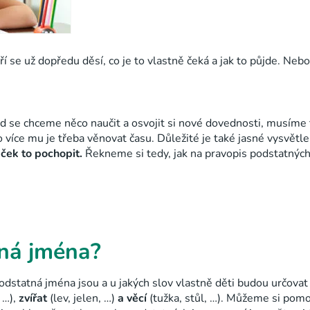
eří se už dopředu děsí, co je to vlastně čeká a jak to půjde. Ne
ud se chceme něco naučit a osvojit si nové dovednosti, musíme t
o více mu je třeba věnovat času. Důležité je také jasné vysvět
áček to pochopit.
Řekneme si tedy, jak na pravopis podstatnýc
tná jména?
podstatná jména jsou a u jakých slov vlastně děti budou určovat 
 …)
,
zvířat
(lev, jelen, …)
a věcí
(tužka, stůl, …)
. Můžeme si pomoci