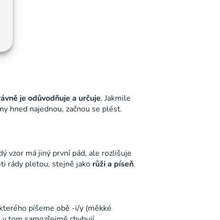
rávně je odůvodňuje a určuje
. Jakmile
ny hned najednou, začnou se plést.
ý vzor má jiný první pád, ale rozlišuje
ti rády pletou, stejně jako
růži a píseň
.
 kterého píšeme obě -i/y (měkké
k v tom samozřejmě chybují.