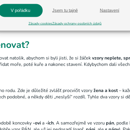
ko kuř
e
bez kuř
ete
, s kuřetem
V pořádku
Jsem tu tajně
Nastavení
jako staven
í
bez staven
í
, ve stavení.
Zásady cookies
Zásady ochrany osobních údajů
énovat?
vat natolik, abychom si byli jisti, že si žáček
vzory neplete, sp
řidat moře, poté kuře a nakonec stavení. Kdybychom dali všech
 rodu. Zde je důležité zvlášť procvičit vzory
žena a kost
– každ
ch podobné, a někdy děti „neslyší“ rozdíl. Tyhle dva vzory si dě
podobě koncovky
-ovi
a
-ích
. A samozřejmě ve vzoru
pán
, podle
í dobře vzor PÁN, ale už jej nedosadí (např
. páni
, ale
s pány
). Pa