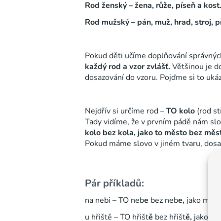
Rod ženský – žena, růže, píseň a kost
Rod mužský – pán, muž, hrad, stroj, 
Pokud děti učíme doplňování správný
každý rod a vzor zvlášť.
Většinou je do
dosazování do vzoru. Pojďme si to uká
Nejdřív si určíme rod –
TO kolo
(rod st
Tady vidíme, že v prvním pádě nám sl
kolo bez kola, jako to město bez měs
Pokud máme slovo v jiném tvaru, dosadí
Pár příkladů:
na nebi – TO neb
e
bez neb
e,
jako moř
u hřiště – TO hřišt
ě
bez hřišt
ě,
jako mo