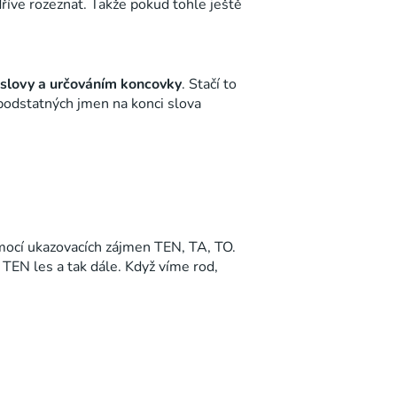
říve rozeznat. Takže pokud tohle ještě
slovy a určováním koncovky
. Stačí to
 podstatných jmen na konci slova
mocí ukazovacích zájmen TEN, TA, TO.
– TEN les
a tak dále. Když víme rod,