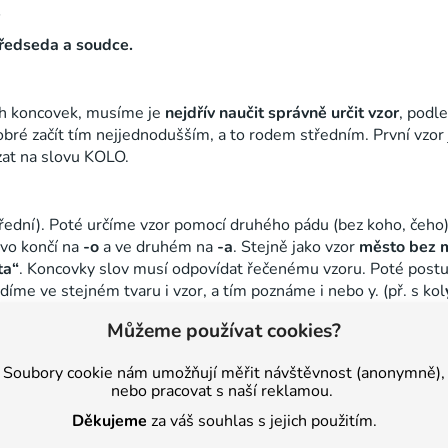
.
předseda a soudce.
ch koncovek, musíme je
nejdřív naučit správně určit vzor
, podl
bré začít tím nejjednodušším, a to rodem středním. První vzor 
zat na slovu KOLO.
řední). Poté určíme vzor pomocí druhého pádu (bez koho, čeho
ovo končí na
-o
a ve druhém na
-a
. Stejně jako vzor
město bez 
ta“
. Koncovky slov musí odpovídat řečenému vzoru. Poté postu
me ve stejném tvaru i vzor, a tím poznáme i nebo y. (př. s kol
Můžeme používat cookies?
Soubory cookie nám umožňují měřit návštěvnost (anonymně),
nebo pracovat s naší reklamou.
e
bez moř
e
, na moři
Děkujeme
za váš souhlas s jejich použitím.
ř
e
bez moř
e
, u moře