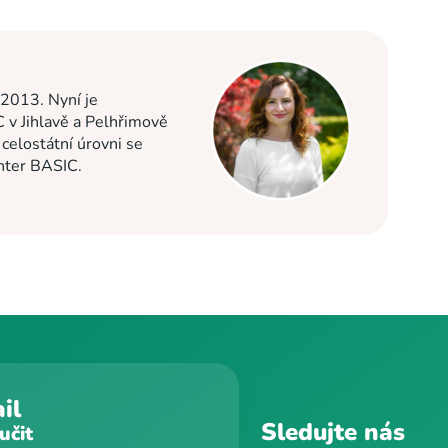
 2013. Nyní je
C v Jihlavě a Pelhřimově
elostátní úrovni se
enter BASIC.
il
Sledujte nás
učit