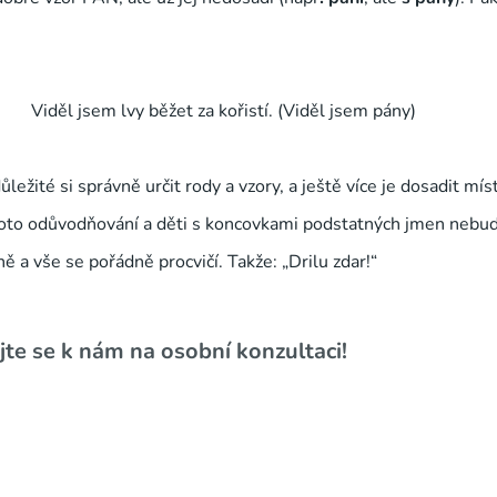
Viděl jsem lvy běžet za kořistí. (Viděl jsem
pány
)
ležité si správně určit rody a vzory, a ještě více je dosadit mís
hoto odůvodňování a děti s koncovkami podstatných jmen nebud
ě a vše se pořádně procvičí. Takže: „Drilu zdar!“
te se k nám na osobní konzultaci!