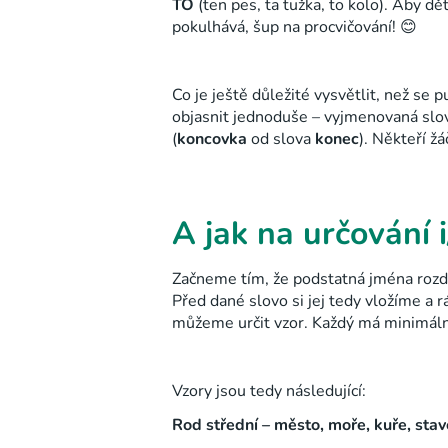
TO
(ten pes, ta tužka, to kolo)
. Aby dě
pokulhává, šup na procvičování! 😊
Co je ještě důležité vysvětlit, než se 
objasnit jednoduše – vyjmenovaná slova
(
koncovka
od slova
konec
). Někteří žá
A jak na určování i
Začneme tím, že podstatná jména roz
Před dané slovo si jej tedy vložíme a 
můžeme určit vzor. Každý má minimálně
Vzory jsou tedy následující:
Rod střední – město, moře, kuře, stav