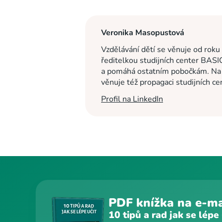
Veronika Masopustová
Vzdělávání dětí se věnuje od roku
ředitelkou studijních center BASI
a pomáhá ostatním pobočkám. Na c
věnuje též propagaci studijních c
Profil na LinkedIn
PDF knížka na e-ma
10 tipů a rad jak se lépe 