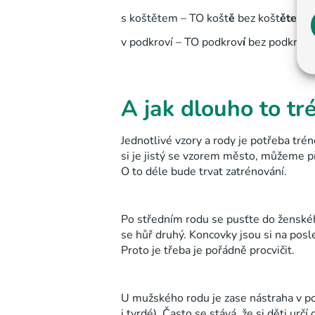
s koštětem – TO košt
ě
bez košt
ěte,
ja
v podkroví – TO podkrov
í
bez podkrov
í,
A jak dlouho to tr
Jednotlivé vzory a rody je potřeba tréno
si je jistý se vzorem město, můžeme p
O to déle bude trvat zatrénování.
Po středním rodu se pusťte do ženského
se hůř druhý. Koncovky jsou si na posle
Proto je třeba je pořádně procvičit.
U mužského rodu je zase nástraha v 
i tvrdé). Často se stává, že si děti urč