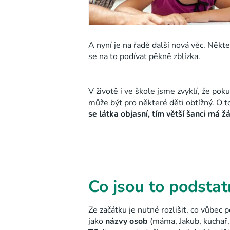
A nyní je na řadě další nová věc. Někt
se na to podívat pěkně zblízka.
V životě i ve škole jsme zvyklí, že pok
může být pro některé děti obtížný. O t
se látka objasní, tím větší šanci má ž
Co jsou to podsta
Ze začátku je nutné rozlišit, co vůbec 
jako
názvy osob
(máma, Jakub, kuchař,