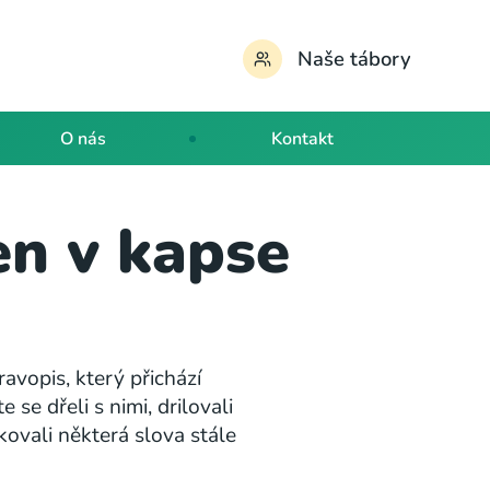
Naše tábory
O nás
Kontakt
n v kapse
avopis, který přichází
se dřeli s nimi, drilovali
akovali některá slova stále