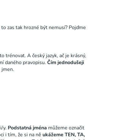
bo to zas tak hrozné být nemusí? Pojďme
o trénovat. A český jazyk, ač je krásný,
lení daného pravopisu.
Čím jednodušeji
h jmen.
i/y.
Podstatná jména
můžeme označit
 i tím, že si na ně
ukážeme TEN, TA,