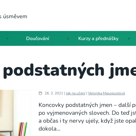
a s úsměvem
Doučování
Kurzy a přednášky
 podstatných jme
26. 2. 2021 |
Jak na učení
|
Veronika Masopustová
Koncovky podstatných jmen – další pr
po vyjmenovaných slovech. Do teď jste 
a občas i ty nervy ujely, když jste op
dokola…