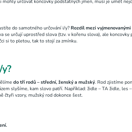
ti mohly určovat koncovky podstatných jmen, musí je umět nejd
pustíte do samotného určování i/y?
Rozdíl mezi vyjmenovanými 
 se určují uprostřed slova (tzv. v kořenu slova), ale koncovky
čci si to pletou, tak to stojí za zmínku.
/y?
dělíme
do tří rodů – střední, ženský a mužský
. Rod zjistíme po
rázem slyšíme, kam slovo patří. Například:
židle – TA židle,
les 
 čtyři vzory, mužský rod dokonce šest.
ení.