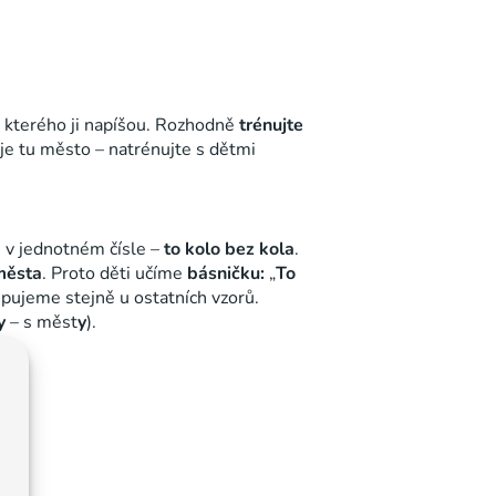
e kterého ji napíšou. Rozhodně
trénujte
je tu město – natrénujte s dětmi
) v jednotném čísle –
to kolo bez kola
.
města
. Proto děti učíme
básničku:
„
To
pujeme stejně u ostatních vzorů.
y
– s měst
y
).